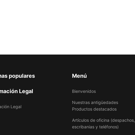
mas populares
Menú
mación Legal
Bienvenidos
Nuestras antigüedades
ación Legal
Productos destacados
Artículos de oficina (despachos,
escribanias y teléfonos)