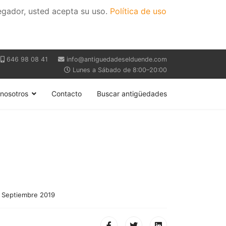
vegador, usted acepta su uso.
Política de uso
646 98 08 41
info@antiguedadeselduende.com
Lunes a Sábado de 8:00–20:00
nosotros
Contacto
Buscar antigüedades
1 Septiembre 2019