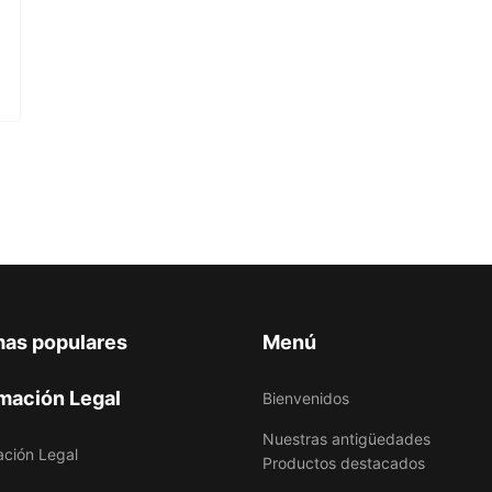
mas populares
Menú
mación Legal
Bienvenidos
Nuestras antigüedades
ación Legal
Productos destacados