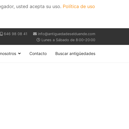
vegador, usted acepta su uso.
Política de uso
646 98 08 41
info@antiguedadeselduende.com
Lunes a Sábado de 8:00–20:00
nosotros
Contacto
Buscar antigüedades